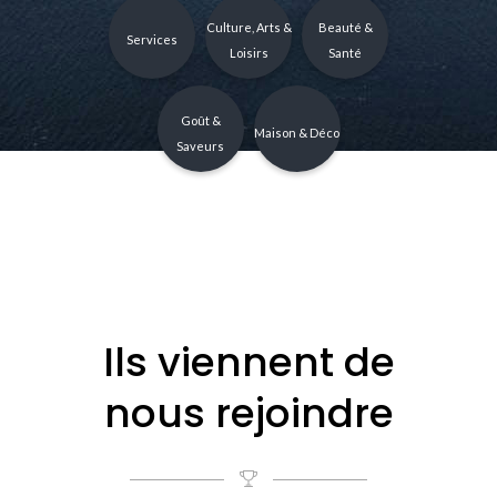
Culture, Arts &
Beauté &
Services
Loisirs
Santé
Goût &
Maison & Déco
Saveurs
Ils viennent de
nous rejoindre