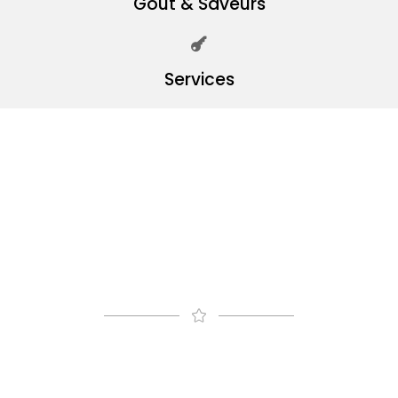
Goût & Saveurs
Services
Vous aussi,
rejoignez-nous !
Tous les avantages à devenir adhérent à